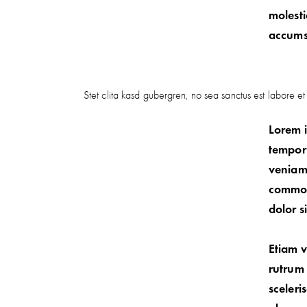
molesti
accumsa
Stet clita kasd gubergren, no sea sanctus est labore e
Lorem i
tempor 
veniam,
commodo
dolor s
Etiam v
rutrum
sceleri