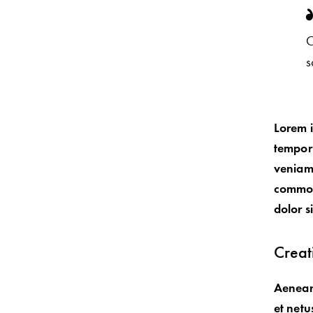
C
s
Lorem i
tempor 
veniam,
commodo
dolor s
Creat
Aenean 
et netu