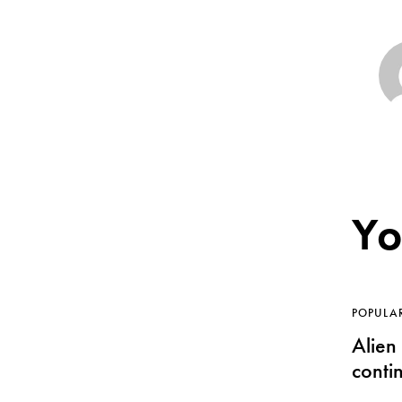
Yo
POPULA
Alien 
conti