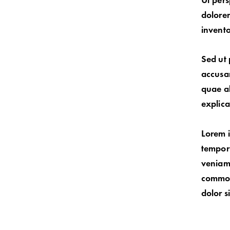
Ut pers
dolore
invento
Sed ut 
accusa
quae ab
explic
Lorem i
tempor 
veniam,
commodo
dolor s