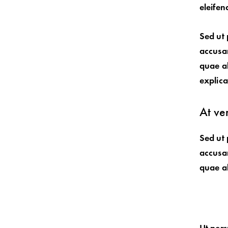
eleifen
Sed ut 
accusa
quae ab
explic
At ve
Sed ut 
accusa
quae ab