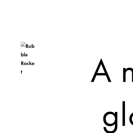
A 
gl