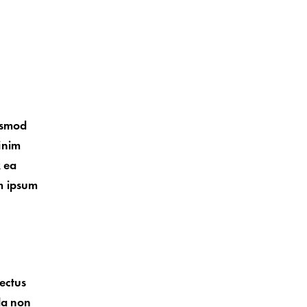
iusmod
inim
x ea
m ipsum
nectus
la non