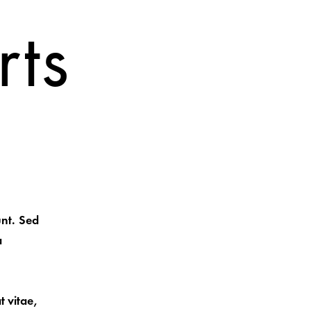
rts
unt. Sed
a
t vitae,