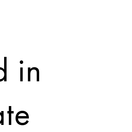
 in
ate