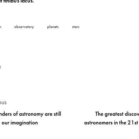
t finibus lacus.
m
observatory
planets
stars
0
OUS
ders of astronomy are still
The greatest discov
 our imagination
astronomers in the 21st