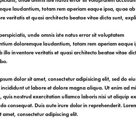
piciatis, unde omnis iste natus error sit voluptatem accusa
mque laudantium, totam rem aperiam eaque ipsa, quae ab i
re veritatis et quasi architecto beatae vitae dicta sunt, exp
perspiciatis, unde omnis iste natus error sit voluptatem
ntium doloremque laudantium, totam rem aperiam eaque i
 illo inventore veritatis et quasi architecto beatae vitae dic
abo.
psum dolor sit amet, consectetur adipisicing elit, sed do e
incididunt ut labore et dolore magna aliqua. Ut enim ad m
 quis nostrud exercitation ullamco laboris nisi ut aliquip e
 consequat. Duis aute irure dolor in reprehenderit. Lore
it amet, consectetur adipiscing elit.