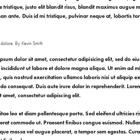
e tristique, justo elit blandit risus, blandit maximus augue
n ante. Duis id mi tristique, pulvinar neque at, lobortis tor
t dolore. By
Kevin Smith
psum dolor sit amet, consectetur adipisicing elit, sed do e
incididunt ut labore et dolore magna aliqua. Ut enim ad m
 quis nostrud exercitation ullamco laboris nisi ut aliquip e
 consequat. Duis aute irure dolor in reprehenderit. Lore
it amet, consectetur adipiscing elit.
itae leo et diam pellentesque porta. Sed eleifend ultricies ri
 erat commodo ut. Praesent finibus congue euismod. Null
sque massa vel augue placerat, a tempor sem egestas. Cura