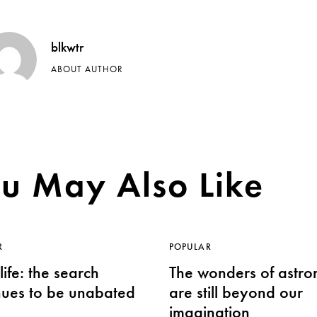
blkwtr
ABOUT AUTHOR
u May Also Like
R
POPULAR
life: the search
The wonders of astr
nues to be unabated
are still beyond our
imagination