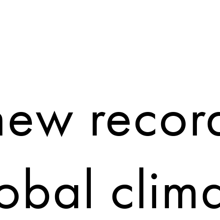
POPULAR
new record
obal clim