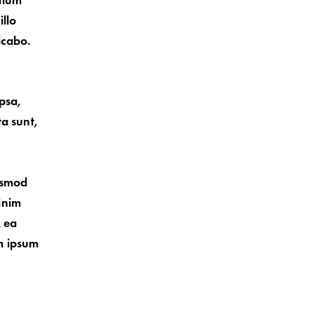
ntium
llo
licabo.
psa,
ta sunt,
iusmod
inim
x ea
m ipsum