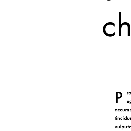
ch
P
r
e
accumsa
tincid
vulputa