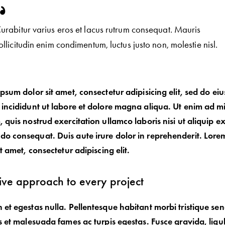
urabitur varius eros et lacus rutrum consequat. Mauris
ollicitudin enim condimentum, luctus justo non, molestie nisl.
psum dolor sit amet, consectetur adipisicing elit, sed do e
incididunt ut labore et dolore magna aliqua. Ut enim ad m
 quis nostrud exercitation ullamco laboris nisi ut aliquip e
 consequat. Duis aute irure dolor in reprehenderit. Lore
it amet, consectetur adipiscing elit.
ive approach to every project
et egestas nulla. Pellentesque habitant morbi tristique se
s et malesuada fames ac turpis egestas. Fusce gravida, ligu