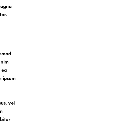
 magna
tor.
iusmod
inim
x ea
m ipsum
sus, vel
am
bitur