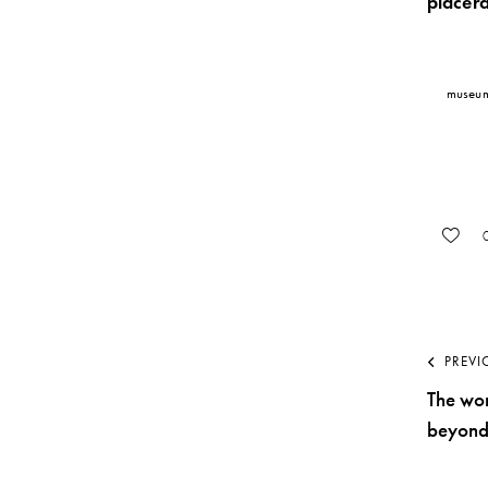
placera
museu
PREVI
The won
beyond