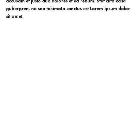
accusam et justo duo dolores et ea rebum. Stet clita kasd
gubergren, no sea takimata sanctus est Lorem ipsum dolor
sit amet.