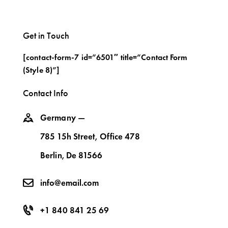
Get in Touch
[contact-form-7 id=”6501″ title=”Contact Form
(Style 8)”]
Contact Info
Germany —
785 15h Street, Office 478
Berlin, De 81566
info@email.com
+1 840 841 25 69