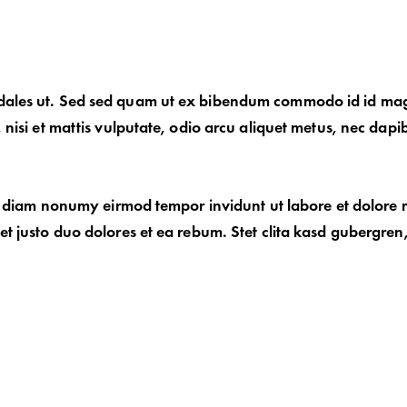
odales ut. Sed sed quam ut ex bibendum commodo id id ma
nisi et mattis vulputate, odio arcu aliquet metus, nec dapi
sed diam nonumy eirmod tempor invidunt ut labore et dolor
t justo duo dolores et ea rebum. Stet clita kasd gubergren