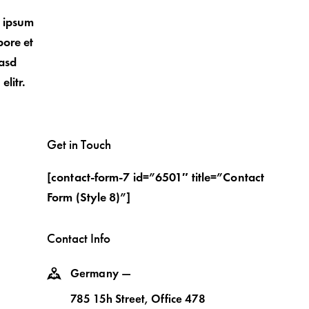
m ipsum
bore et
kasd
litr.
Get in Touch
[contact-form-7 id=”6501″ title=”Contact
Form (Style 8)”]
Contact Info
Germany —
785 15h Street, Office 478