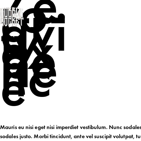
Ze
ro-
gr
avi
ty
ex
pe
rie
nc
e
Mauris eu nisi eget nisi imperdiet vestibulum. Nunc sodales
sodales justo. Morbi tincidunt, ante vel suscipit volutpat, t