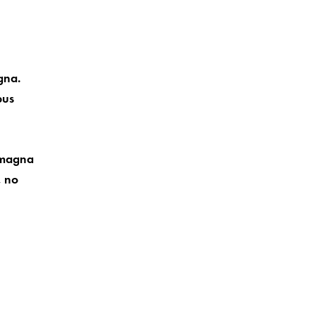
gna.
bus
e magna
, no