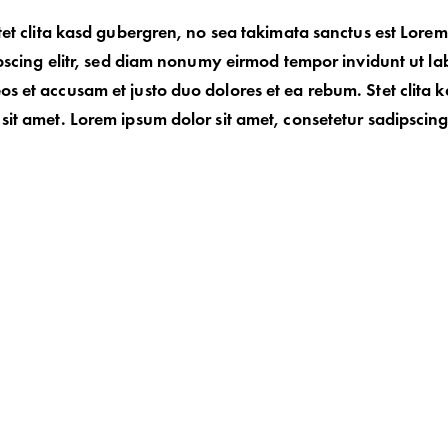
tet clita kasd gubergren, no sea takimata sanctus est Lore
ipscing elitr, sed diam nonumy eirmod tempor invidunt ut la
s et accusam et justo duo dolores et ea rebum. Stet clita 
t amet. Lorem ipsum dolor sit amet, consetetur sadipscing e