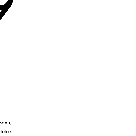
9
or eu,
tetur