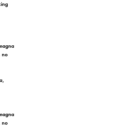
cing
e magna
, no
a,
e magna
, no