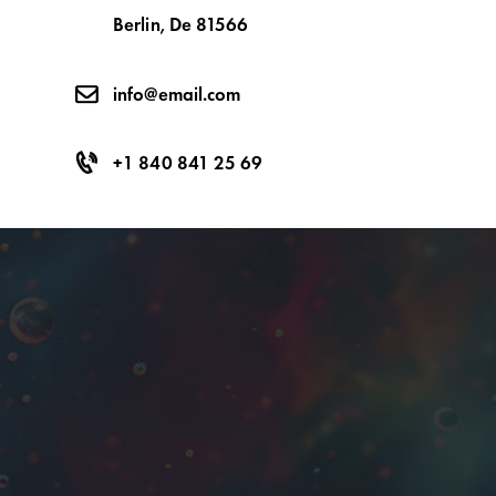
Berlin, De 81566
info@email.com
+1 840 841 25 69