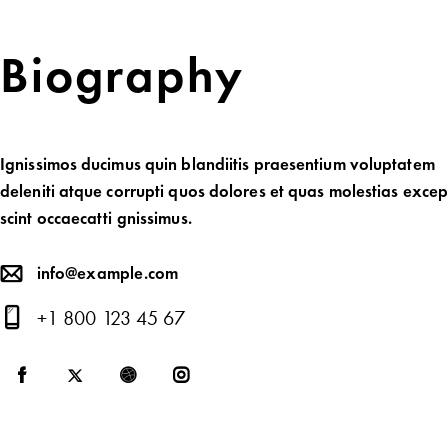
Biography
Ignissimos ducimus quin blandiitis praesentium voluptatem
deleniti atque corrupti quos dolores et quas molestias except
scint occaecatti gnissimus.
info@example.com
E-
+1 800 123 45 67
m
Ph
ail:
on
e: