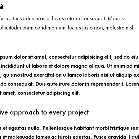
urabitur varius eros et lacus rutrum consequat. Mauris
ollicitudin enim condimentum, luctus justo non, molestie nisl.
psum dolor sit amet, consectetur adipisicing elit, sed do e
incididunt ut labore et dolore magna aliqua. Ut enim ad m
 quis nostrud exercitation ullamco laboris nisi ut aliquip e
 consequat. Duis aute irure dolor in reprehenderit. Lore
it amet, consectetur adipiscing elit.
ive approach to every project
et egestas nulla. Pellentesque habitant morbi tristique se
s et malesuada fames ac turpis egestas. Fusce gravida, ligu