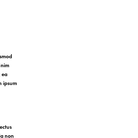
iusmod
inim
x ea
m ipsum
nectus
la non