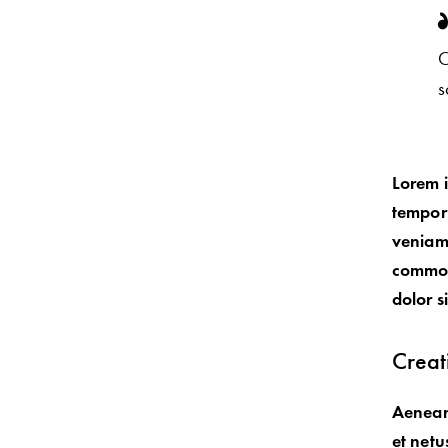
C
s
Lorem i
tempor 
veniam,
commodo
dolor s
Creat
Aenean 
et netu