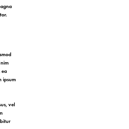
 magna
tor.
iusmod
inim
x ea
m ipsum
sus, vel
am
bitur