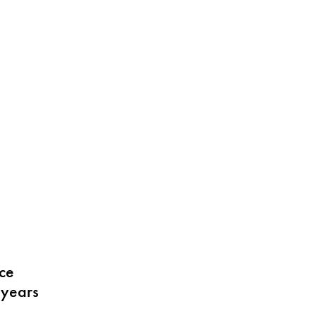
ace
 years