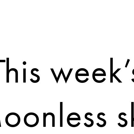
TRENDING
This week’
oonless s