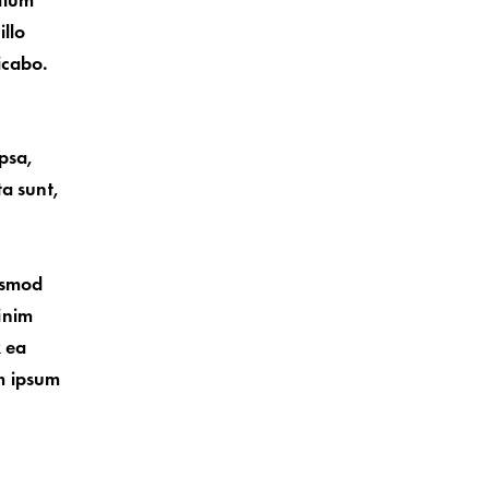
ntium
llo
licabo.
psa,
ta sunt,
iusmod
inim
x ea
m ipsum