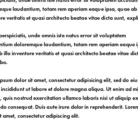
piciatis, unde omnis iste natus error sit voluptatem accusa
mque laudantium, totam rem aperiam eaque ipsa, quae ab i
re veritatis et quasi architecto beatae vitae dicta sunt, exp
perspiciatis, unde omnis iste natus error sit voluptatem
ntium doloremque laudantium, totam rem aperiam eaque i
 illo inventore veritatis et quasi architecto beatae vitae dic
abo.
psum dolor sit amet, consectetur adipisicing elit, sed do e
incididunt ut labore et dolore magna aliqua. Ut enim ad m
 quis nostrud exercitation ullamco laboris nisi ut aliquip e
 consequat. Duis aute irure dolor in reprehenderit. Lore
it amet, consectetur adipiscing elit.