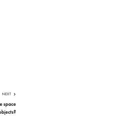
NEXT
he space
objects?