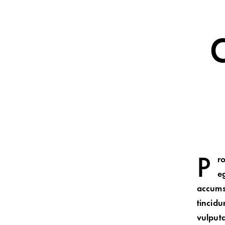
P
r
e
accumsa
tincid
vulputa