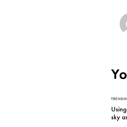
Yo
TRENDI
Using
sky a