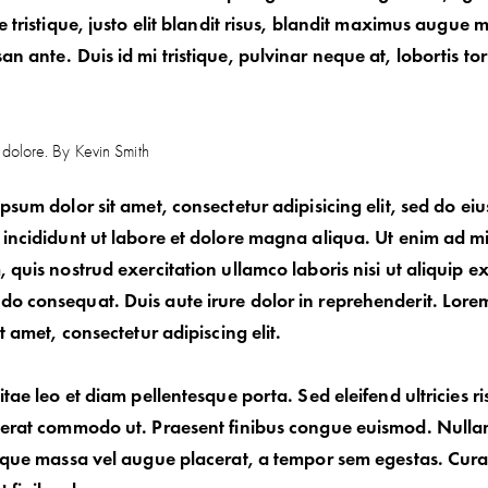
e tristique, justo elit blandit risus, blandit maximus augue
n ante. Duis id mi tristique, pulvinar neque at, lobortis tor
t dolore. By
Kevin Smith
psum dolor sit amet, consectetur adipisicing elit, sed do e
incididunt ut labore et dolore magna aliqua. Ut enim ad m
 quis nostrud exercitation ullamco laboris nisi ut aliquip e
 consequat. Duis aute irure dolor in reprehenderit. Lore
it amet, consectetur adipiscing elit.
itae leo et diam pellentesque porta. Sed eleifend ultricies ri
 erat commodo ut. Praesent finibus congue euismod. Null
sque massa vel augue placerat, a tempor sem egestas. Cura