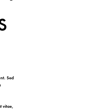
s
unt. Sed
a
t vitae,