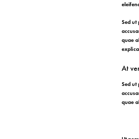
eleifen
Sed ut 
accusa
quae ab
explic
At ve
Sed ut 
accusa
quae ab