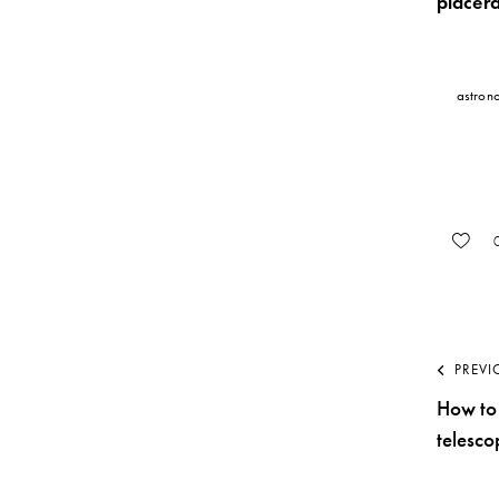
placera
astron
PREVI
How to 
telesco