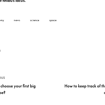
t finibus lacus.
omy
news
science
space
0
OUS
choose your first big
How to keep track of t
pe?