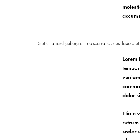
molesti
accumsa
Stet clita kasd gubergren, no sea sanctus est labore e
Lorem i
tempor 
veniam,
commodo
dolor s
Etiam v
rutrum
sceleri