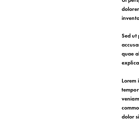
Ut pers
dolore
invento
Sed ut 
accusa
quae ab
explic
Lorem i
tempor 
veniam,
commodo
dolor s